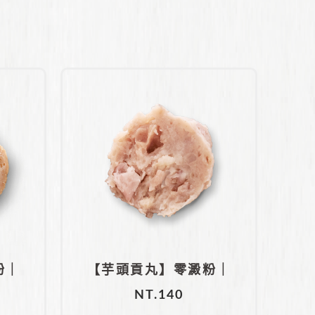
粉｜
【芋頭貢丸】零澱粉｜
NT.
140
純豬後腿肉｜大甲芋頭