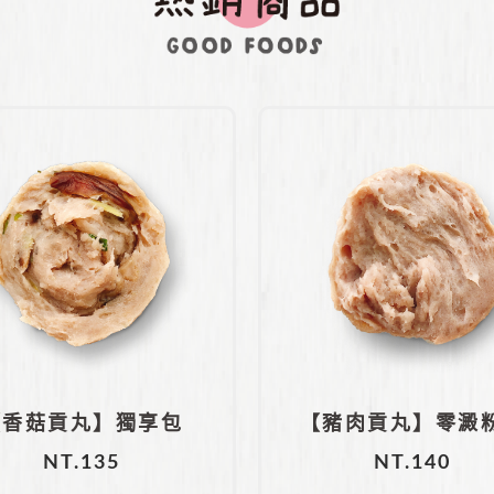
【香菇貢丸】獨享包
【豬肉貢丸】零澱
NT.
135
NT.
140
275g
純豬後腿肉｜