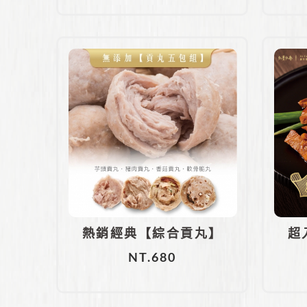
骨
熱銷經典【綜合貢丸】
超
NT.
680
五包組