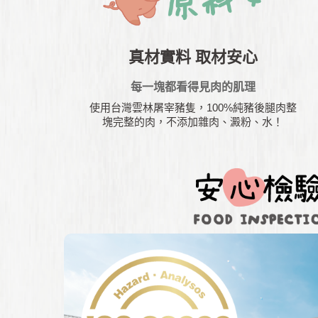
真材實料 取材安心
每一塊都看得見肉的肌理
使用台灣雲林屠宰豬隻，100%純豬後腿肉整
塊完整的肉，不添加雜肉、澱粉、水！