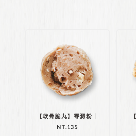
【軟骨脆丸】零澱粉｜
NT.
135
純豬後腿肉｜台灣豬軟