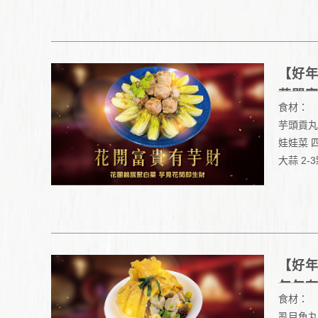
【好
花開
食材：
芋頭貢丸 
娃娃菜 
大蒜 2-
太白粉 
高湯 一
鹽巴 少
醬油 少
【好
年年
食材：
虱目魚丸丸