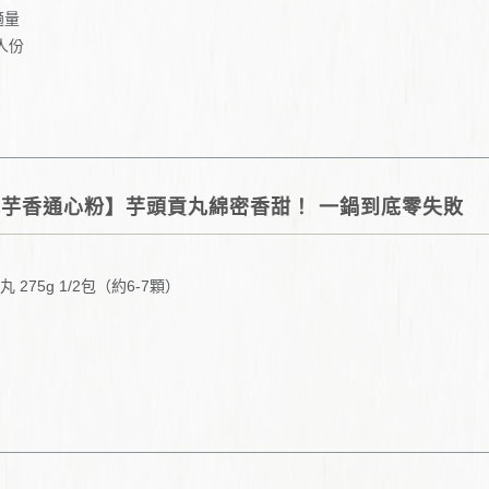
適量
人份
5 分鐘
芋香通心粉】芋頭貢丸綿密香甜！ 一鍋到底零失敗
 275g 1/2包（約6-7顆）
g
g
00g
薯 1顆或150g (視喜好添加)