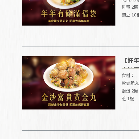
雞蛋 2顆
碗豆 10
玉米筍 5
木耳 一
胡蘿蔔 
蔥或韭菜 
油蔥酥 
【好
鹽 少許
金沙
食材：
軟骨脆丸 
鹹蛋 2顆
蔥 1根
蒜 3~5顆
乾辣椒 
胡椒粉 
糖 少許