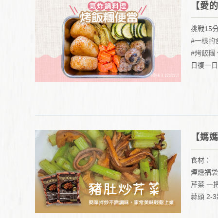
【愛的
挑戰15
#一樣的
#烤飯糰
日復一日
沒關係，
塗上醬油
【媽
食材：
煙燻福袋 
芹菜 一
蒜頭 2-
辣椒（試