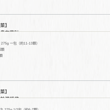
年菜】
富貴有芋財
275g 一包（約11-13顆）
四顆
3顆
一湯匙
碗
許
許
年菜】
有餘滿福袋
 275g 1/2包（約6-7顆）