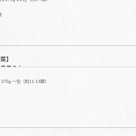
根
~6根
小把
一小段
2-3根 (裝飾使用)
少許
年菜】
富貴黃金丸
275g 一包（約11-13顆）
少許
少許