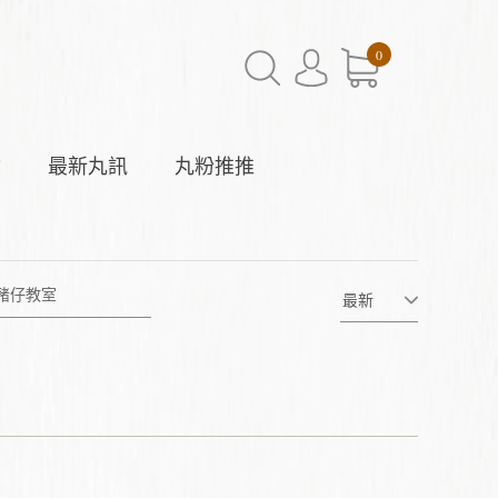
0
驗
最新丸訊
丸粉推推
豬仔教室