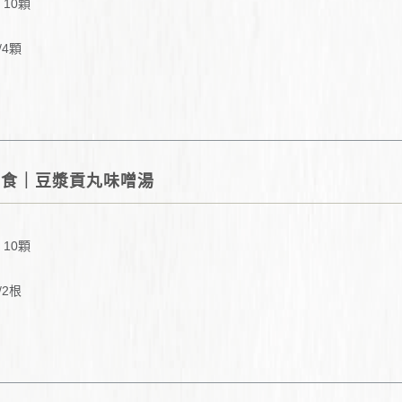
 10顆
/4顆
共食｜豆漿貢丸味噌湯
 10顆
/2根
大湯匙
ml