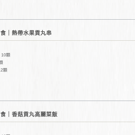
共食｜熱帶水果貢丸串
 10顆
2顆
12顆
共食｜香菇貢丸高麗菜飯