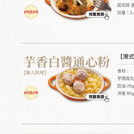
起司碎 
份量：2
時間：1
【港式
食材：
芋頭貢丸丸
奶油 20g
洋蔥 80g
牛奶 800
高湯 500
通心粉 2
鹽 1小匙
中小型馬鈴