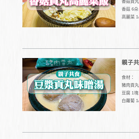
香菇貢丸
香菇 6朵
高麗菜 1
米 1杯
親子
食材：
豬肉貢丸
豆腐 1塊
白蘿蔔 1
味噌 1
豆漿 450