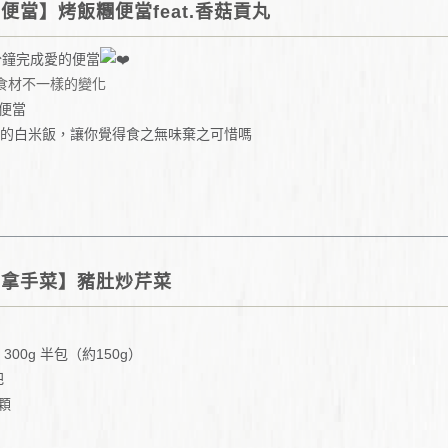
便當】烤飯糰便當feat.香菇貢丸
分鐘完成愛的便當
食材不一樣的變化
便當
的白米飯，讓你覺得食之無味棄之可惜嗎
我們只要換個方式，就能將白飯搓成飯糰摟
，進烤箱烤，就可以變成酥酥軟糯的烤飯糰
媽拿手菜】豬肚炒芹菜
300g 半包（約150g）
把
3顆
個人喜好添加）