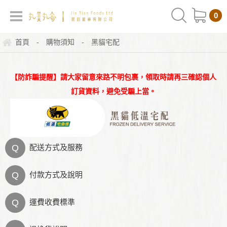
0
首頁
購物須知
黑貓宅配
-
-
【防詐騙提醒】請大家留意來路不明包裹，領取時請再三確認個人
訂貨資料，避免受騙上當。
Q
配送方式及服務
Q
付款方式及說明
Q
運費收費標準