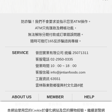
防詐騙！我們不會要求並指示您至ATM操作。
ATM只有匯款及轉帳功能，
無法解除分期付款或訂單錯誤問題。
隨時可撥打165反詐騙諮詢專線。
SERVICE
晉田實業有限公司 統編 25071311
客服電話 02-2950-0335
營業時間 10 : 00 ~ 18 : 00
客服信箱
info@jintianfoods.com
工廠資訊 63551
雲林縣東勢鄉復興村文化路8號
ABOUT US
MEMBER
HELP
最新丸訊
會員專區
客服中心
晉田緣起
會員資料修改
購物須知
本網站使用您的Cookie於優化網站及您的購物經驗。繼續瀏覽網