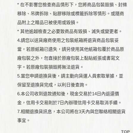
* 在不影響您檢查商品情形下，您將商品包裝毀損、封條
移除、吊牌拆除、貼膠移除或標籤拆除等情形。或隨商
品附上之贈品已被使用或毀損。
* 其他逾越檢查之必要致商品有毀損、滅失或變更者。
4.請您以送貨廠商使用之包裝紙箱將退貨商品包裝妥
當，若原紙箱已遺失，請另使用其他紙箱包覆於商品原
廠包裝之外，勿直接於原廠包裝上黏貼紙張或書寫文
字。若原廠包裝損毀將無法退貨。
5.當您申請退換貨後，請主動向貨運人員索取單據，並
保留至退換貨完成，以利日後查詢。
6.本公司收到退款通知後，現金交易於14日內返還價
金，信用卡交易則於7日內辦理信用卡交易取消手續。
7.相關退換貨訊息，本公司將在3天內與您聯絡相關退貨
事宜。
TOP