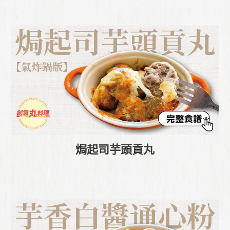
焗起司芋頭貢丸