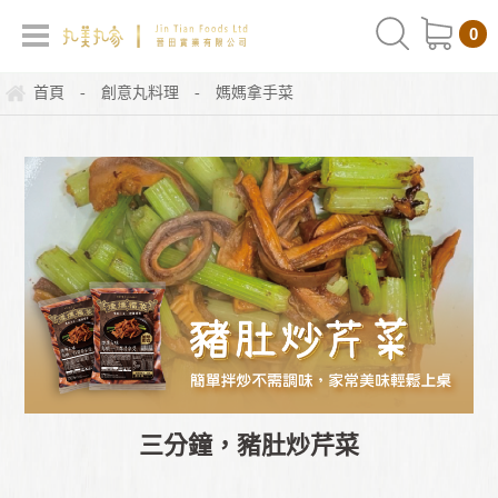
0
首頁
創意丸料理
媽媽拿手菜
-
-
三分鐘，豬肚炒芹菜