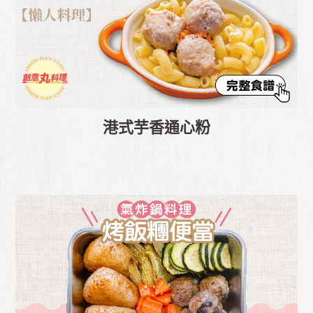
港式芋香通心粉